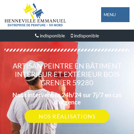
MENU
indisponible
indisponible
ARTISAN PEINTRE EN BÂTIMENT
INTÉRIEUR ET EXTÉRIEUR BOIS
GRENIER 59280
Nous intervenons 24h/24 sur 7j/7 en cas
d'urgence
NOS RÉALISATIONS