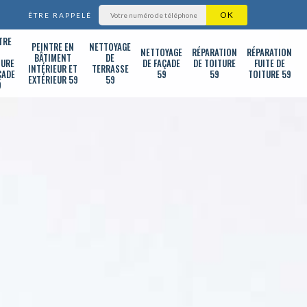
ÊTRE RAPPELÉ
TRE
PEINTRE EN
NETTOYAGE
T
NETTOYAGE
RÉPARATION
RÉPARATION
BÂTIMENT
DE
TURE
DE FAÇADE
DE TOITURE
FUITE DE
INTÉRIEUR ET
TERRASSE
ÇADE
59
59
TOITURE 59
EXTÉRIEUR 59
59
9