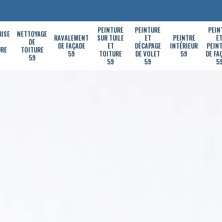
PEINTURE
PEINTURE
PEIN
RISE
NETTOYAGE
RAVALEMENT
SUR TUILE
ET
PEINTRE
E
DE
DE FAÇADE
ET
DÉCAPAGE
INTÉRIEUR
PEIN
URE
TOITURE
59
TOITURE
DE VOLET
59
DE FA
59
59
59
5