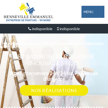
MENU
indisponible
indisponible
ARTISAN PEINTRE INTÉRIEUR
MOUVAUX 59420
Nous intervenons 24h/24 sur 7j/7 en cas
d'urgence
NOS RÉALISATIONS