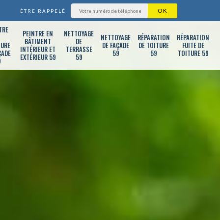
ÊTRE RAPPELÉ
TRE
PEINTRE EN
NETTOYAGE
T
NETTOYAGE
RÉPARATION
RÉPARATION
BÂTIMENT
DE
TURE
DE FAÇADE
DE TOITURE
FUITE DE
INTÉRIEUR ET
TERRASSE
ÇADE
59
59
TOITURE 59
EXTÉRIEUR 59
59
9