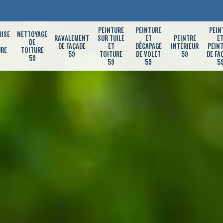
PEINTURE
PEINTURE
PEIN
RISE
NETTOYAGE
RAVALEMENT
SUR TUILE
ET
PEINTRE
E
DE
DE FAÇADE
ET
DÉCAPAGE
INTÉRIEUR
PEIN
URE
TOITURE
59
TOITURE
DE VOLET
59
DE FA
59
59
59
5