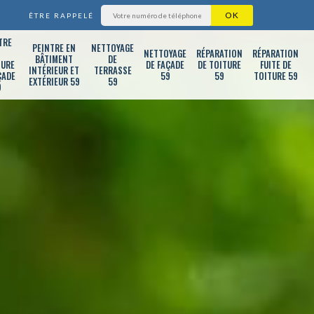
ÊTRE RAPPELÉ
TRE
PEINTRE EN
NETTOYAGE
T
NETTOYAGE
RÉPARATION
RÉPARATION
BÂTIMENT
DE
TURE
DE FAÇADE
DE TOITURE
FUITE DE
INTÉRIEUR ET
TERRASSE
ÇADE
59
59
TOITURE 59
EXTÉRIEUR 59
59
9