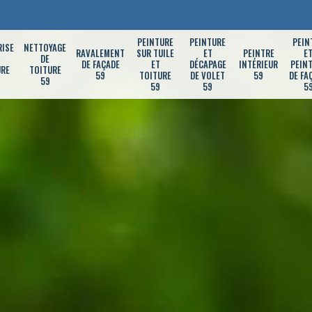
PEINTURE
PEINTURE
PEIN
RISE
NETTOYAGE
RAVALEMENT
SUR TUILE
ET
PEINTRE
E
DE
DE FAÇADE
ET
DÉCAPAGE
INTÉRIEUR
PEIN
URE
TOITURE
59
TOITURE
DE VOLET
59
DE FA
59
59
59
5