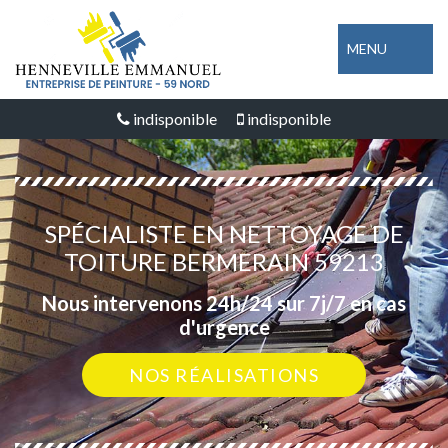
MENU
indisponible
indisponible
SPÉCIALISTE EN NETTOYAGE DE
TOITURE BERMERAIN 59213
Nous intervenons 24h/24 sur 7j/7 en cas
d'urgence
NOS RÉALISATIONS