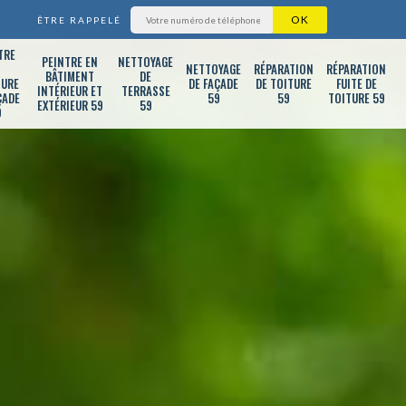
ÊTRE RAPPELÉ
TRE
PEINTRE EN
NETTOYAGE
T
NETTOYAGE
RÉPARATION
RÉPARATION
BÂTIMENT
DE
TURE
DE FAÇADE
DE TOITURE
FUITE DE
INTÉRIEUR ET
TERRASSE
ÇADE
59
59
TOITURE 59
EXTÉRIEUR 59
59
9