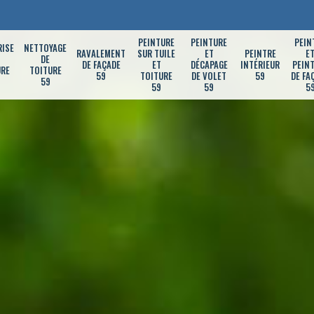
PEINTURE
PEINTURE
PEIN
RISE
NETTOYAGE
RAVALEMENT
SUR TUILE
ET
PEINTRE
E
DE
DE FAÇADE
ET
DÉCAPAGE
INTÉRIEUR
PEIN
URE
TOITURE
59
TOITURE
DE VOLET
59
DE FA
59
59
59
5