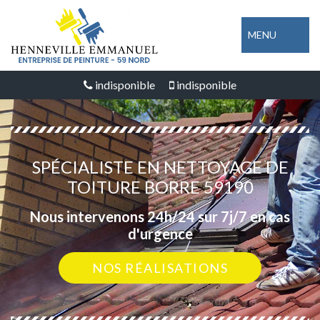
MENU
indisponible
indisponible
SPÉCIALISTE EN NETTOYAGE DE
TOITURE BORRE 59190
Nous intervenons 24h/24 sur 7j/7 en cas
d'urgence
NOS RÉALISATIONS