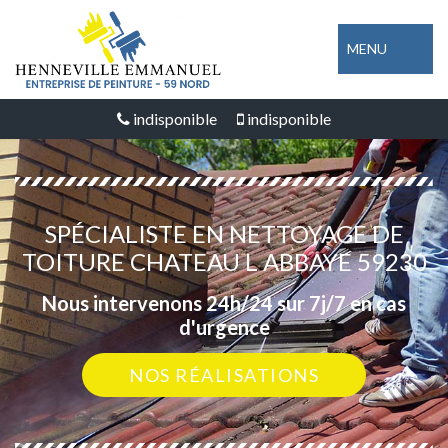
MENU
indisponible
indisponible
SPÉCIALISTE EN NETTOYAGE DE
TOITURE CHATEAU L ABBAYE 59230
Nous intervenons 24h/24 sur 7j/7 en cas
d'urgence
NOS RÉALISATIONS