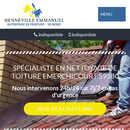
MENU
indisponible
indisponible
SPÉCIALISTE EN NETTOYAGE DE
TOITURE EMERCHICOURT 59580
Nous intervenons 24h/24 sur 7j/7 en cas
d'urgence
NOS RÉALISATIONS