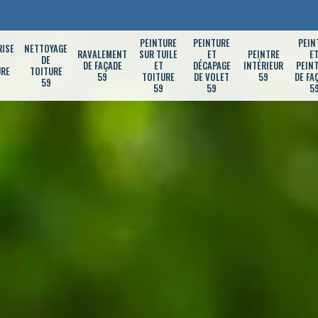
PEINTURE
PEINTURE
PEIN
RISE
NETTOYAGE
RAVALEMENT
SUR TUILE
ET
PEINTRE
E
DE
DE FAÇADE
ET
DÉCAPAGE
INTÉRIEUR
PEIN
URE
TOITURE
59
TOITURE
DE VOLET
59
DE FA
59
59
59
5