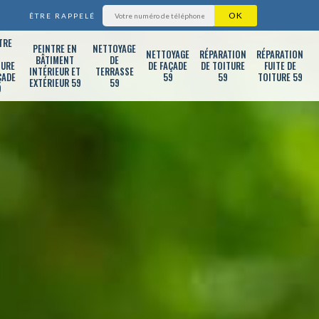
ÊTRE RAPPELÉ
TRE
PEINTRE EN
NETTOYAGE
T
NETTOYAGE
RÉPARATION
RÉPARATION
BÂTIMENT
DE
TURE
DE FAÇADE
DE TOITURE
FUITE DE
INTÉRIEUR ET
TERRASSE
ÇADE
59
59
TOITURE 59
EXTÉRIEUR 59
59
9