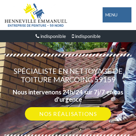
MENU
indisponible
indisponible
SPÉCIALISTE EN NETTOYAGE DE
TOITURE MARCOING 59159
Nous intervenons 24h/24 sur 7j/7 en cas
d'urgence
NOS RÉALISATIONS