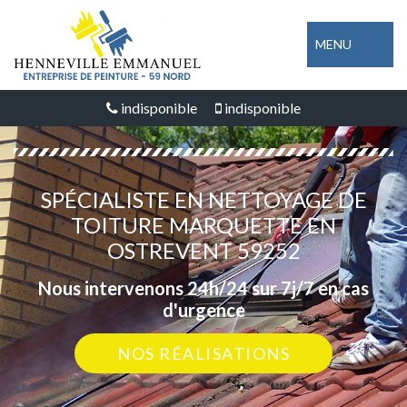
MENU
indisponible
indisponible
SPÉCIALISTE EN NETTOYAGE DE
TOITURE MARQUETTE EN
OSTREVENT 59252
Nous intervenons 24h/24 sur 7j/7 en cas
d'urgence
NOS RÉALISATIONS