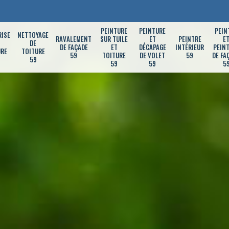
PEINTURE
PEINTURE
PEIN
RISE
NETTOYAGE
RAVALEMENT
SUR TUILE
ET
PEINTRE
E
DE
DE FAÇADE
ET
DÉCAPAGE
INTÉRIEUR
PEIN
URE
TOITURE
59
TOITURE
DE VOLET
59
DE FA
59
59
59
5