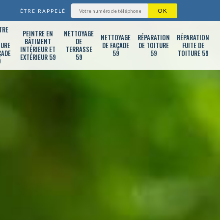
ÊTRE RAPPELÉ
TRE
PEINTRE EN
NETTOYAGE
T
NETTOYAGE
RÉPARATION
RÉPARATION
BÂTIMENT
DE
TURE
DE FAÇADE
DE TOITURE
FUITE DE
INTÉRIEUR ET
TERRASSE
ÇADE
59
59
TOITURE 59
EXTÉRIEUR 59
59
9