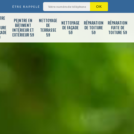
ÊTRE RAPPELÉ
TRE
PEINTRE EN
NETTOYAGE
T
NETTOYAGE
RÉPARATION
RÉPARATION
BÂTIMENT
DE
TURE
DE FAÇADE
DE TOITURE
FUITE DE
INTÉRIEUR ET
TERRASSE
ÇADE
59
59
TOITURE 59
EXTÉRIEUR 59
59
9