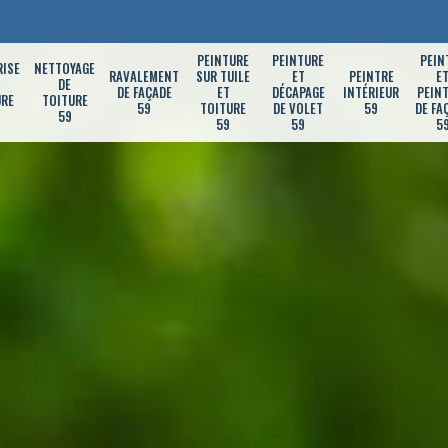
PEINTURE
PEINTURE
PEIN
RISE
NETTOYAGE
RAVALEMENT
SUR TUILE
ET
PEINTRE
E
DE
DE FAÇADE
ET
DÉCAPAGE
INTÉRIEUR
PEIN
URE
TOITURE
59
TOITURE
DE VOLET
59
DE FA
59
59
59
5