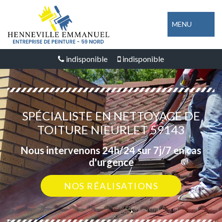
MENU
indisponible
indisponible
SPÉCIALISTE EN NETTOYAGE DE
TOITURE NIEURLET 59143
Nous intervenons 24h/24 sur 7j/7 en cas
d'urgence
NOS RÉALISATIONS