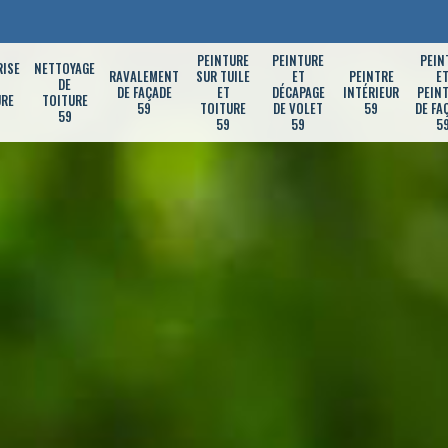
PEINTURE
PEINTURE
PEIN
RISE
NETTOYAGE
RAVALEMENT
SUR TUILE
ET
PEINTRE
E
DE
DE FAÇADE
ET
DÉCAPAGE
INTÉRIEUR
PEIN
URE
TOITURE
59
TOITURE
DE VOLET
59
DE FA
59
59
59
5