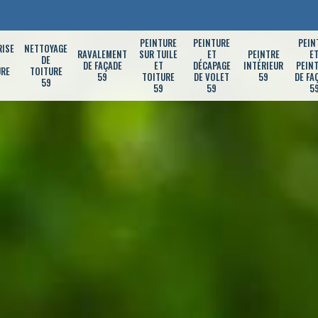
PEINTURE
PEINTURE
PEIN
RISE
NETTOYAGE
RAVALEMENT
SUR TUILE
ET
PEINTRE
E
DE
DE FAÇADE
ET
DÉCAPAGE
INTÉRIEUR
PEIN
URE
TOITURE
59
TOITURE
DE VOLET
59
DE FA
59
59
59
5