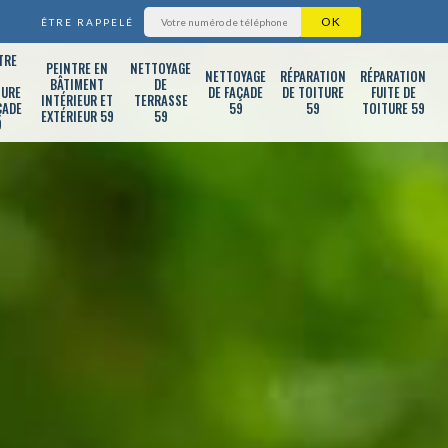
ÊTRE RAPPELÉ
TRE
PEINTRE EN
NETTOYAGE
T
NETTOYAGE
RÉPARATION
RÉPARATION
BÂTIMENT
DE
TURE
DE FAÇADE
DE TOITURE
FUITE DE
INTÉRIEUR ET
TERRASSE
ÇADE
59
59
TOITURE 59
EXTÉRIEUR 59
59
9