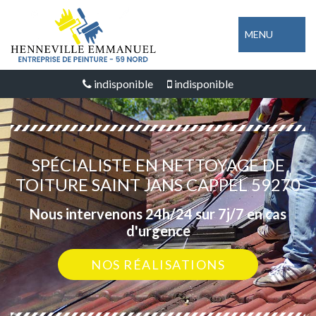
MENU
indisponible
indisponible
SPÉCIALISTE EN NETTOYAGE DE
TOITURE SAINT JANS CAPPEL 59270
Nous intervenons 24h/24 sur 7j/7 en cas
d'urgence
NOS RÉALISATIONS