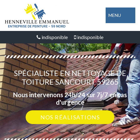
MENU
indisponible
indisponible
SPÉCIALISTE EN NETTOYAGE DE
TOITURE SANCOURT 59265
Nous intervenons 24h/24 sur 7j/7 en cas
d'urgence
NOS RÉALISATIONS