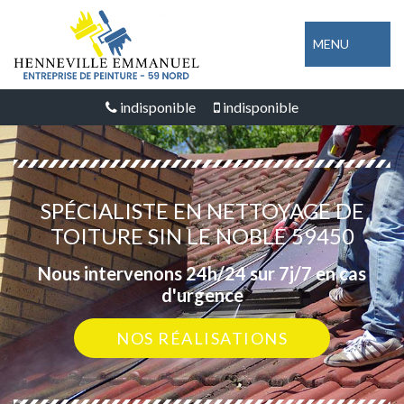
MENU
indisponible
indisponible
SPÉCIALISTE EN NETTOYAGE DE
TOITURE SIN LE NOBLE 59450
Nous intervenons 24h/24 sur 7j/7 en cas
d'urgence
NOS RÉALISATIONS