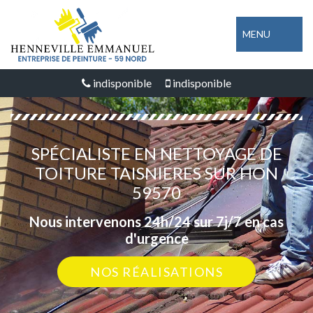
MENU
indisponible
indisponible
SPÉCIALISTE EN NETTOYAGE DE
TOITURE TAISNIERES SUR HON
59570
Nous intervenons 24h/24 sur 7j/7 en cas
d'urgence
NOS RÉALISATIONS