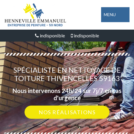
MENU
indisponible
indisponible
SPÉCIALISTE EN NETTOYAGE DE
TOITURE THIVENCELLES 59163
Nous intervenons 24h/24 sur 7j/7 en cas
d'urgence
NOS RÉALISATIONS