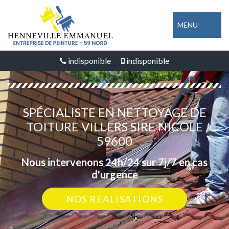
MENU
indisponible
indisponible
SPÉCIALISTE EN NETTOYAGE DE
TOITURE VILLERS SIRE NICOLE
59600
Nous intervenons 24h/24 sur 7j/7 en cas
d'urgence
NOS RÉALISATIONS