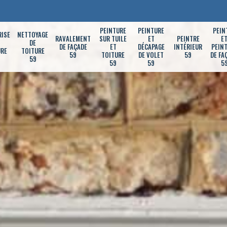
PEINTURE
PEINTURE
PEIN
RISE
NETTOYAGE
RAVALEMENT
SUR TUILE
ET
PEINTRE
E
DE
DE FAÇADE
ET
DÉCAPAGE
INTÉRIEUR
PEIN
URE
TOITURE
59
TOITURE
DE VOLET
59
DE FA
59
59
59
5