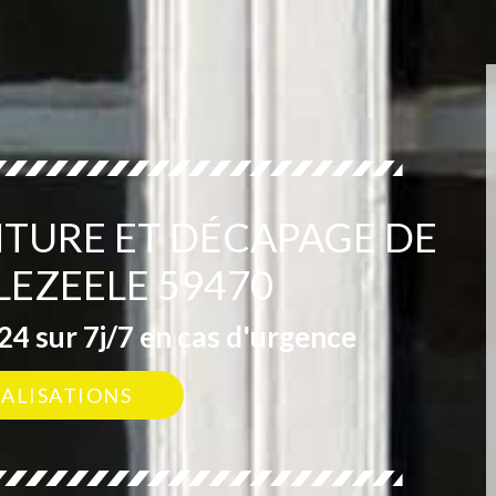
NTURE ET DÉCAPAGE DE
LEZEELE 59470
4 sur 7j/7 en cas d'urgence
ÉALISATIONS