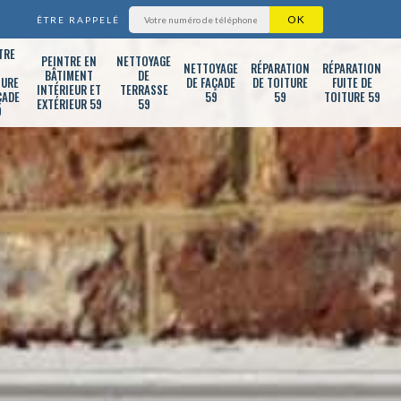
ÊTRE RAPPELÉ
TRE
PEINTRE EN
NETTOYAGE
T
NETTOYAGE
RÉPARATION
RÉPARATION
BÂTIMENT
DE
TURE
DE FAÇADE
DE TOITURE
FUITE DE
INTÉRIEUR ET
TERRASSE
ÇADE
59
59
TOITURE 59
EXTÉRIEUR 59
59
9