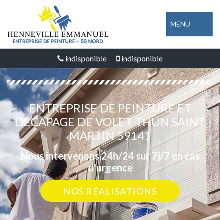
MENU
indisponible
indisponible
ENTREPRISE DE PEINTURE ET
DÉCAPAGE DE VOLET THUN SAINT
MARTIN 59141
Nous intervenons 24h/24 sur 7j/7 en cas
d'urgence
NOS RÉALISATIONS