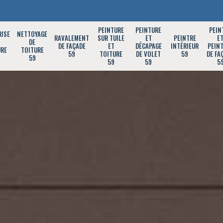
PEINTURE
PEINTURE
PEIN
RISE
NETTOYAGE
RAVALEMENT
SUR TUILE
ET
PEINTRE
E
DE
DE FAÇADE
ET
DÉCAPAGE
INTÉRIEUR
PEIN
URE
TOITURE
59
TOITURE
DE VOLET
59
DE FA
59
59
59
5