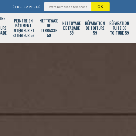
ÊTRE RAPPELÉ
TRE
PEINTRE EN
NETTOYAGE
T
NETTOYAGE
RÉPARATION
RÉPARATION
BÂTIMENT
DE
TURE
DE FAÇADE
DE TOITURE
FUITE DE
INTÉRIEUR ET
TERRASSE
ÇADE
59
59
TOITURE 59
EXTÉRIEUR 59
59
9