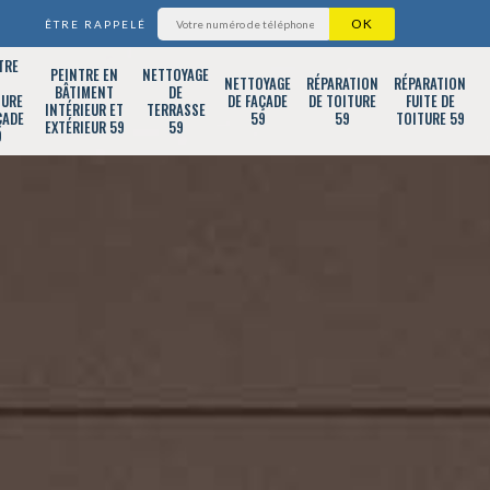
ÊTRE RAPPELÉ
TRE
PEINTRE EN
NETTOYAGE
T
NETTOYAGE
RÉPARATION
RÉPARATION
BÂTIMENT
DE
TURE
DE FAÇADE
DE TOITURE
FUITE DE
INTÉRIEUR ET
TERRASSE
ÇADE
59
59
TOITURE 59
EXTÉRIEUR 59
59
9