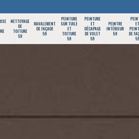
PEINTURE
PEINTURE
PEIN
RISE
NETTOYAGE
RAVALEMENT
SUR TUILE
ET
PEINTRE
E
DE
DE FAÇADE
ET
DÉCAPAGE
INTÉRIEUR
PEIN
URE
TOITURE
59
TOITURE
DE VOLET
59
DE FA
59
59
59
5