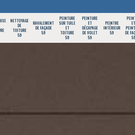
PEINTURE
PEINTURE
PEIN
RISE
NETTOYAGE
RAVALEMENT
SUR TUILE
ET
PEINTRE
E
DE
DE FAÇADE
ET
DÉCAPAGE
INTÉRIEUR
PEIN
URE
TOITURE
59
TOITURE
DE VOLET
59
DE FA
59
59
59
5