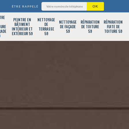
ÊTRE RAPPELÉ
TRE
PEINTRE EN
NETTOYAGE
T
NETTOYAGE
RÉPARATION
RÉPARATION
BÂTIMENT
DE
TURE
DE FAÇADE
DE TOITURE
FUITE DE
INTÉRIEUR ET
TERRASSE
ÇADE
59
59
TOITURE 59
EXTÉRIEUR 59
59
9