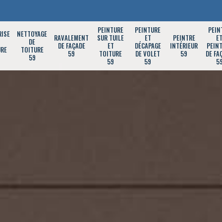
PEINTURE
PEINTURE
PEIN
RISE
NETTOYAGE
RAVALEMENT
SUR TUILE
ET
PEINTRE
E
DE
DE FAÇADE
ET
DÉCAPAGE
INTÉRIEUR
PEIN
URE
TOITURE
59
TOITURE
DE VOLET
59
DE FA
59
59
59
5