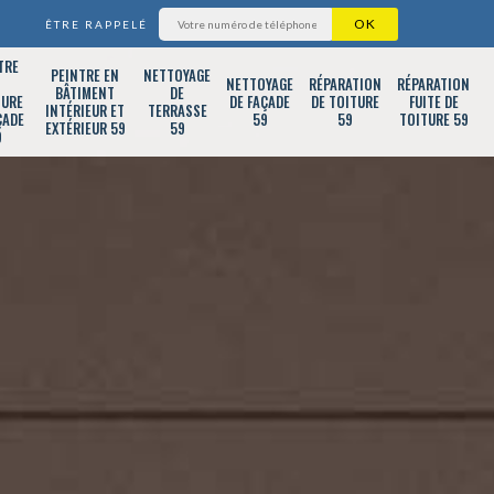
ÊTRE RAPPELÉ
TRE
PEINTRE EN
NETTOYAGE
T
NETTOYAGE
RÉPARATION
RÉPARATION
BÂTIMENT
DE
TURE
DE FAÇADE
DE TOITURE
FUITE DE
INTÉRIEUR ET
TERRASSE
ÇADE
59
59
TOITURE 59
EXTÉRIEUR 59
59
9