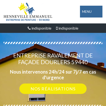
MENU
indisponible
indisponible
ENTREPRISE RAVALEMENT DE
FAÇADE DOURLERS 59440
Nous intervenons 24h/24 sur 7j/7 en cas
d'urgence
NOS RÉALISATIONS