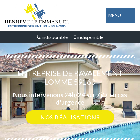
MENU
indisponible
indisponible
ENTREPRISE DE RAVALEMENT
LOMME 59160
Nous intervenons 24h/24 sur 7j/7 en cas
d'urgence
NOS RÉALISATIONS