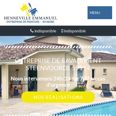
MENU
indisponible
indisponible
ENTREPRISE DE RAVALEMENT
STEENVOORDE 59114
Nous intervenons 24h/24 sur 7j/7 en cas
d'urgence
NOS RÉALISATIONS