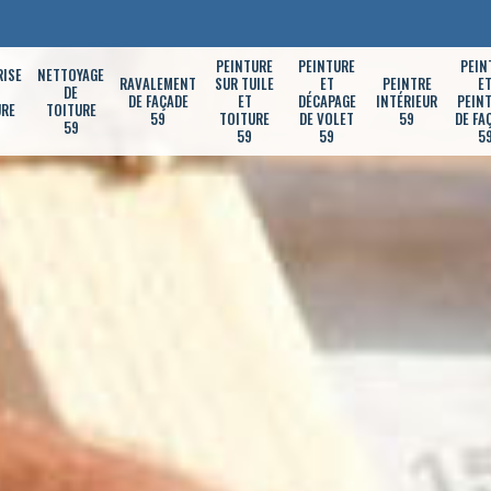
PEINTURE
PEINTURE
PEIN
RISE
NETTOYAGE
RAVALEMENT
SUR TUILE
ET
PEINTRE
E
DE
DE FAÇADE
ET
DÉCAPAGE
INTÉRIEUR
PEIN
URE
TOITURE
59
TOITURE
DE VOLET
59
DE FA
59
59
59
5