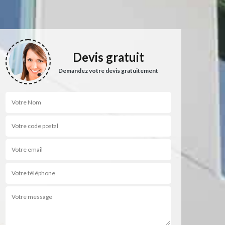
Devis gratuit
Demandez votre devis gratuitement