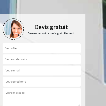
Devis gratuit
Demandez votre devis gratuitement