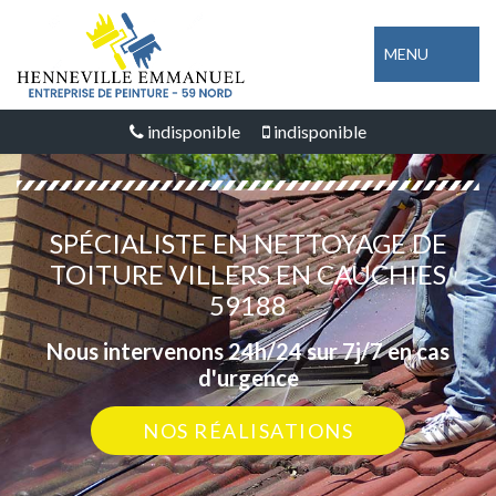
MENU
indisponible
indisponible
SPÉCIALISTE EN NETTOYAGE DE
TOITURE VILLERS EN CAUCHIES
59188
Nous intervenons 24h/24 sur 7j/7 en cas
d'urgence
NOS RÉALISATIONS